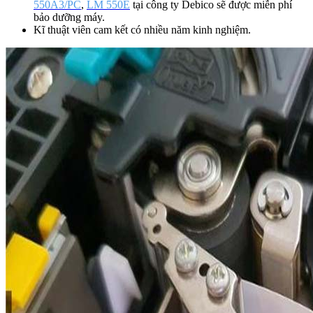
550A3/PC
,
LM 550E
tại công ty Debico sẽ được miễn phí
bảo dưỡng máy.
Kĩ thuật viên cam kết có nhiều năm kinh nghiệm.