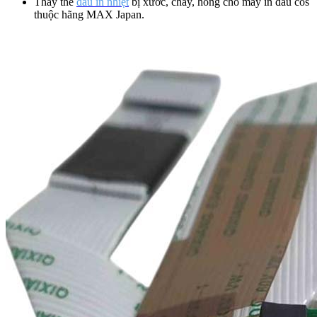
Thay thế
đầu in nhiệt
bị xước, cháy, hỏng cho máy in đầu cos
thuộc hãng MAX Japan.