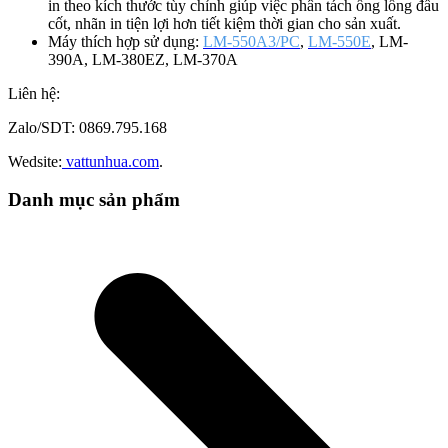
in theo kích thước tùy chỉnh giúp việc phân tách ống lồng đầu
cốt, nhãn in tiện lợi hơn tiết kiệm thời gian cho sản xuất.
Máy thích hợp sử dụng:
LM-550A3/PC
,
LM-550E
, LM-
390A, LM-380EZ, LM-370A
Liên hệ:
Zalo/SDT: 0869.795.168
Wedsite:
vattunhua.com
.
Danh mục sản phẩm