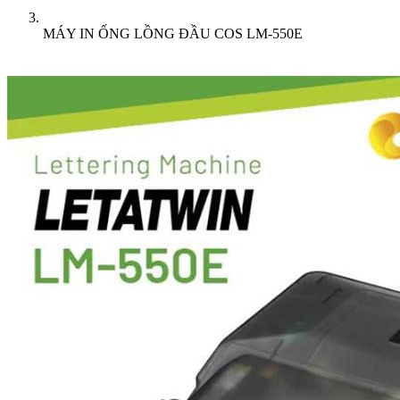
MÁY IN ỐNG LỒNG ĐẦU COS LM-550E