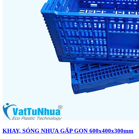
KHAY, SÓNG NHỰA GẤP GỌN 600x400x300mm