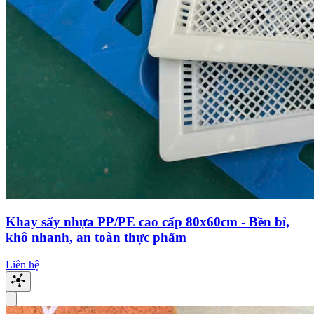
Khay sấy nhựa PP/PE cao cấp 80x60cm - Bền bỉ,
khô nhanh, an toàn thực phẩm
Liên hệ