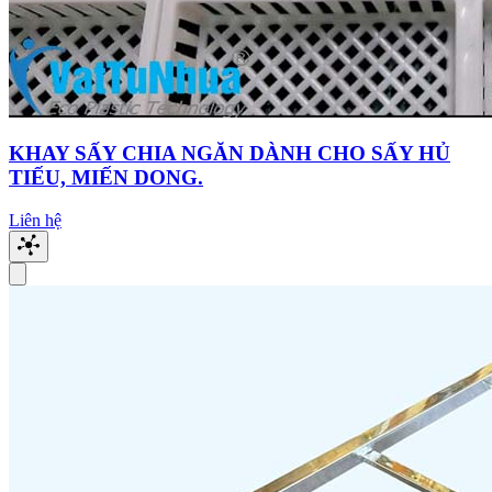
KHAY SẤY CHIA NGĂN DÀNH CHO SẤY HỦ
TIẾU, MIẾN DONG.
Liên hệ