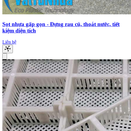
Sọt nhựa gấp gọn - Đựng rau củ, thoát nước, tiết
kiệm diện tích
Liên hệ