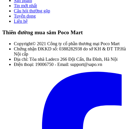
Sản phẩm
Tin mới nhất
Câu hỏi thường gặp
Tuyển dụng
Liên hệ
Thiên đường mua sắm Poco Mart
Copyright© 2021 Công ty cổ phần thương mại Poco Mart
Chứng nhận ĐKKD số: 0388282938 do sở KH & ĐT TP.Hà
Nội cấp
Địa chỉ: Tòa nhà Ladeco 266 Đội Cấn, Ba Đình, Hà Nội
Điện thoại: 19006750 - Email: support@sapo.vn