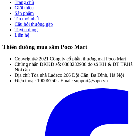
Trang chủ
Giới thiệu
Sản phẩm
Tin mới nhất
Câu hỏi thường gặp
Tuyển dụng
Liên hệ
Thiên đường mua sắm Poco Mart
Copyright© 2021 Công ty cổ phần thương mại Poco Mart
Chứng nhận ĐKKD số: 0388282938 do sở KH & ĐT TP.Hà
Nội cấp
Địa chỉ: Tòa nhà Ladeco 266 Đội Cấn, Ba Đình, Hà Nội
Điện thoại: 19006750 - Email: support@sapo.vn