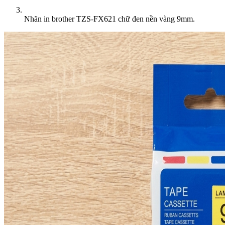
Nhãn in brother TZS-FX621 chữ đen nền vàng 9mm.