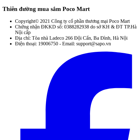
Thiên đường mua sắm Poco Mart
Copyright© 2021 Công ty cổ phần thương mại Poco Mart
Chứng nhận ĐKKD số: 0388282938 do sở KH & ĐT TP.Hà
Nội cấp
Địa chỉ: Tòa nhà Ladeco 266 Đội Cấn, Ba Đình, Hà Nội
Điện thoại: 19006750 - Email: support@sapo.vn