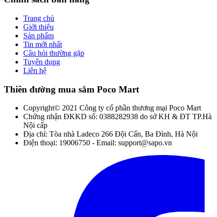
Trang chủ
Giới thiệu
Sản phẩm
Tin mới nhất
Câu hỏi thường gặp
Tuyển dụng
Liên hệ
Thiên đường mua sắm Poco Mart
Copyright© 2021 Công ty cổ phần thương mại Poco Mart
Chứng nhận ĐKKD số: 0388282938 do sở KH & ĐT TP.Hà
Nội cấp
Địa chỉ: Tòa nhà Ladeco 266 Đội Cấn, Ba Đình, Hà Nội
Điện thoại: 19006750 - Email: support@sapo.vn