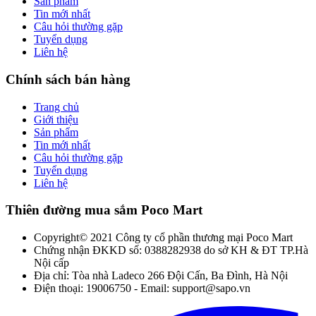
Sản phẩm
Tin mới nhất
Câu hỏi thường gặp
Tuyển dụng
Liên hệ
Chính sách bán hàng
Trang chủ
Giới thiệu
Sản phẩm
Tin mới nhất
Câu hỏi thường gặp
Tuyển dụng
Liên hệ
Thiên đường mua sắm Poco Mart
Copyright© 2021 Công ty cổ phần thương mại Poco Mart
Chứng nhận ĐKKD số: 0388282938 do sở KH & ĐT TP.Hà
Nội cấp
Địa chỉ: Tòa nhà Ladeco 266 Đội Cấn, Ba Đình, Hà Nội
Điện thoại: 19006750 - Email: support@sapo.vn