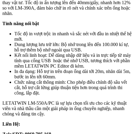
thay vật tư. Tốc độ in ấn tượng lên đến 40mm/giây, nhanh hơn 12%
so với LM-390A, đảm bảo chữ in rõ nét và chính xác trên ống hoặc
nhãn.
Tính năng nổi bật
Tốc độ in vượt trội: in nhanh và sắc nét với đầu in nhiệt thế hệ
mới.
Dung lượng lưu trữ lớn: Bộ nhớ trong lên đến 100.000 kí tự,
hỗ trợ thêm bộ nhớ ngoài qua USB.
Kết nối linh hoạt: Dễ dàng nhập dữ liệu và in trực tiếp từ máy
tính qua cổng USB hoặc thẻ nhớ USB, tương thích với phần
mềm LETATWIN PC Editor đi kèm.
In đa dạng: Hỗ trợ in trên đoạn ống dài tới 20m, nhãn dài 5m,
bước in lên tới 60mm.
Chức năng cắt thông minh: Cho phép điều chỉnh độ sâu vết
cắt, hỗ trợ cắt lửng giúp thuận tiện hơn trong quá trình thi
công, lắp đặt.
LETATWIN LM-550A/PC là sự lựa chọn tối ưu cho các kỹ thuật
viên và nhà thầu cần một giải pháp in ống chuyên nghiệp, nhanh
chóng và đáng tin cậy.
Liên Hệ: