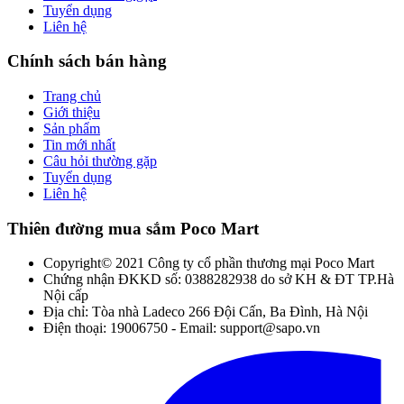
Tuyển dụng
Liên hệ
Chính sách bán hàng
Trang chủ
Giới thiệu
Sản phẩm
Tin mới nhất
Câu hỏi thường gặp
Tuyển dụng
Liên hệ
Thiên đường mua sắm Poco Mart
Copyright© 2021 Công ty cổ phần thương mại Poco Mart
Chứng nhận ĐKKD số: 0388282938 do sở KH & ĐT TP.Hà
Nội cấp
Địa chỉ: Tòa nhà Ladeco 266 Đội Cấn, Ba Đình, Hà Nội
Điện thoại: 19006750 - Email: support@sapo.vn