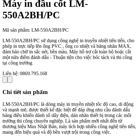
Máy in đầu cốt LM-
550A2BH/PC
Mã sản phẩm:
LM-550A2BH/PC
LM-550A2BH/PC sử dụng công nghệ in truyền nhiệt tiên tiến, cho
phép in trực tiếp lên ống PVC , ống co nhiệt và băng nhãn MAX,
đảm bảo chữ in sắc nét, bền màu. Máy hỗ trợ cắt toàn bộ hoặc cắt
một nửa điểm đánh dấu - Thuận tiện cho việc bóc tách và thi công
tại công trường
Liên hệ:
0869.795.168
Chi tiết sản phẩm
LM-550A2BH/PC là dòng máy in truyền nhiệt tốc độ cao, di động
và mạnh mẽ, được thiết kế đặc biệt để đáp ứng nhu cầu đánh dấu
bảng điều khiển đánh số dây điện, dán nhãn thiết bị trong các môi
trường thi công chuyên nghiệp. Là sản phẩm mới nhất đến từ
thương hiệu Max Nhật Bản, máy tích hợp nhiều công nghệ tiên tiến,
mang đến hiệu quả và độ bền vượt trội trong công việc.