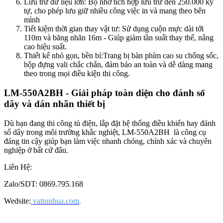
Lưu trữ dữ liệu lớn: Bộ nhớ tích hợp lưu trữ đến 250.000 ký
tự, cho phép lưu giữ nhiều công việc in và mang theo bên
mình
Tiết kiệm thời gian thay vật tư: Sử dụng cuộn mực dài tới
110m và băng nhãn 16m - Giúp giảm tần suất thay thế, nâng
cao hiệu suất.
Thiết kế nhỏ gọn, bền bỉ:Trang bị bàn phím cao su chống sốc,
hộp đựng vali chắc chắn, đảm bảo an toàn và dễ dàng mang
theo trong mọi điều kiện thi công.
LM-550A2BH - Giải pháp toàn diện cho đánh số
dây và dán nhãn thiết bị
Dù bạn đang thi công tủ điện, lắp đặt hệ thống điều khiển hay đánh
số dây trong môi trường khắc nghiệt, LM-550A2BH là công cụ
đáng tin cậy giúp bạn làm việc nhanh chóng, chính xác và chuyên
nghiệp ở bất cứ đâu.
Liên Hệ:
Zalo/SDT: 0869.795.168
Wedsite:
vattunhua.com
.