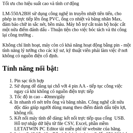
Tối ưu cho hiệu suất cao và tính cơ động
LM-550A2BH sử dụng công nghệ in truyền nhiệt tiên tiến, cho
phép in trực tiếp lên ống PVC, ống co nhiệt và băng nhãn Max,
đảm bảo chữ in sắc nét, bền màu. Máy hỗ trợ cắt toàn bộ hoặc cắt
một nửa điểm đánh dấu - Thuận tiện cho việc bóc tách và thi công
lại công trường .
Không chỉ linh hoạt, máy còn có khả năng hoạt động bằng pin - một
tính năng lý tưởng cho các kỹ sư, kỹ thuật viên phải làm việc ở nơi
không có nguồn điện cố định.
Tính năng nổi bật:
Pin sạc tích hợp
Sử dụng dễ dàng tại chỗ với 4 pin AA - tiếp tục công việc
ngay cả khi không có nguồn điện trực tiếp
Tốc độ in cao - 40mm/giây
In nhanh rõ nét trên ống và băng nhãn. Công nghệ cắt nửa
độc đáo giúp người dùng mang theo điểm đánh dấu tiện lợi,
không rối.
Kết nối máy tính dễ dàng: kết nối trực tiếp qua cổng USB.
Hỗ trợ nhập dữ liệu từ file CSV, Excel, phần mềm
LETATWIN PC Editor tải miễn phí từ website của hãng.