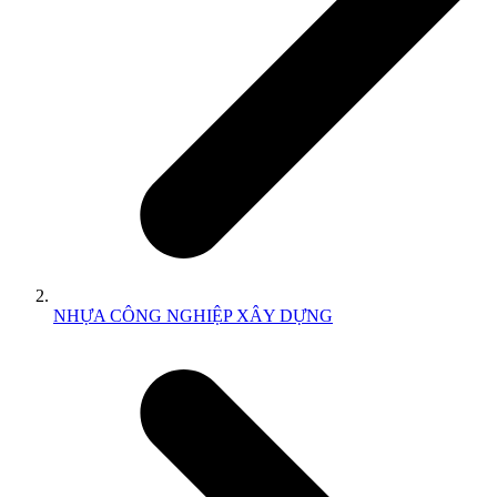
NHỰA CÔNG NGHIỆP XÂY DỰNG