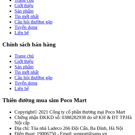
Trang chủ
Giới thiệu
Sản phẩm
Tin mới nhất
Câu hỏi thường gặp
Tuyển dụng
Liên hệ
Chính sách bán hàng
Trang chủ
Giới thiệu
Sản phẩm
Tin mới nhất
Câu hỏi thường gặp
Tuyển dụng
Liên hệ
Thiên đường mua sắm Poco Mart
Copyright© 2021 Công ty cổ phần thương mại Poco Mart
Chứng nhận ĐKKD số: 0388282938 do sở KH & ĐT TP.Hà
Nội cấp
Địa chỉ: Tòa nhà Ladeco 266 Đội Cấn, Ba Đình, Hà Nội
Điện thoại: 19006750 - Email: support@sapo.vn