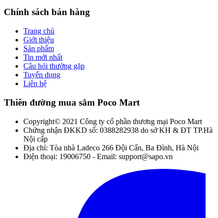
Chính sách bán hàng
Trang chủ
Giới thiệu
Sản phẩm
Tin mới nhất
Câu hỏi thường gặp
Tuyển dụng
Liên hệ
Thiên đường mua sắm Poco Mart
Copyright© 2021 Công ty cổ phần thương mại Poco Mart
Chứng nhận ĐKKD số: 0388282938 do sở KH & ĐT TP.Hà
Nội cấp
Địa chỉ: Tòa nhà Ladeco 266 Đội Cấn, Ba Đình, Hà Nội
Điện thoại: 19006750 - Email: support@sapo.vn