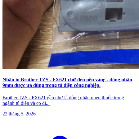
Nhãn in Brother TZS - FX621 chữ đen nền vàng - dòng nhãn
9mm được ưa dùng trong tủ điện công nghiệp.
Brother TZS - FX621 gần như là dòng nhãn quen thuộc trong
ngành tủ điện và cơ đi
...
22 tháng 5, 2026