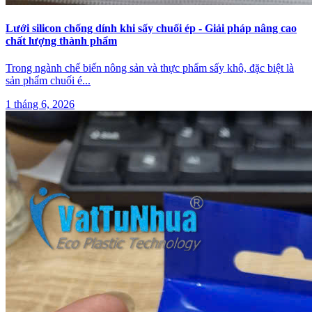
Lưới silicon chống dính khi sấy chuối ép - Giải pháp nâng cao
chất lượng thành phẩm
Trong ngành chế biến nông sản và thực phẩm sấy khô, đặc biệt là
sản phẩm chuối é
...
1 tháng 6, 2026