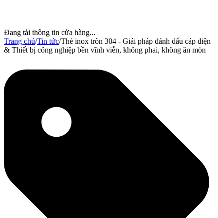
Đang tải thông tin cửa hàng...
Trang chủ
/
Tin tức
/
Thẻ inox tròn 304 - Giải pháp đánh dấu cáp điện
& Thiết bị công nghiệp bền vĩnh viễn, không phai, không ăn mòn